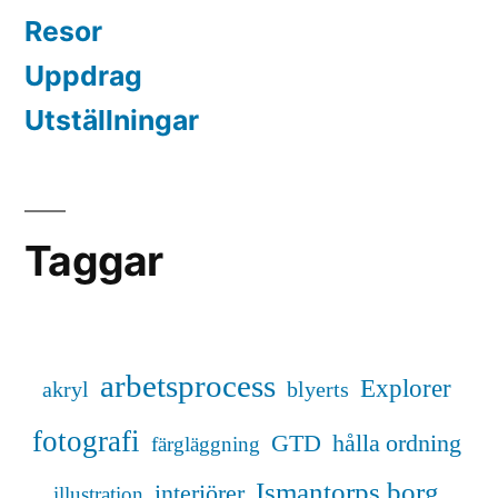
Resor
Uppdrag
Utställningar
Taggar
arbetsprocess
Explorer
akryl
blyerts
fotografi
GTD
hålla ordning
färgläggning
Ismantorps borg
interiörer
illustration