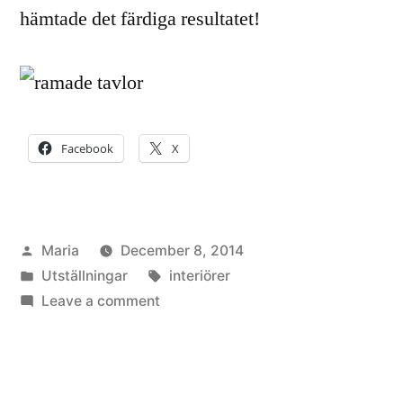
hämtade det färdiga resultatet!
Facebook
X
Posted
Maria
December 8, 2014
by
Posted
Tags:
Utställningar
interiörer
in
on
Leave a comment
En
rolig
nyhet:
Antagen