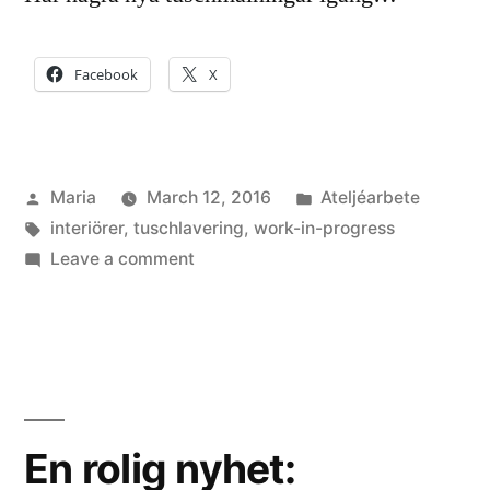
Facebook
X
Posted
Posted
Maria
March 12, 2016
Ateljéarbete
by
Tags:
in
interiörer
,
tuschlavering
,
work-in-progress
on
Leave a comment
Nya
tuschmålningar
En rolig nyhet: