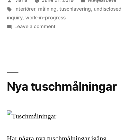
Maria
June 21, 2019
Ateljéarbete
by
Tags:
in
interiörer
,
målning
,
tuschlavering
,
undisclosed
inquiry
,
work-in-progress
on
Leave a comment
Arbetar
med
nya
målningar
Nya tuschmålningar
Har några nya tuschmålningar igång…