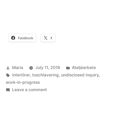
Facebook
X
Posted
Posted
Maria
July 11, 2019
Ateljéarbete
by
Tags:
in
interiörer
,
tuschlavering
,
undisclosed inquiry
,
work-in-progress
on
Leave a comment
Tuschlavering