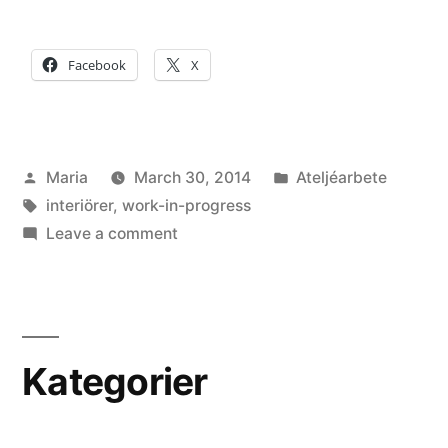
Facebook
X
Posted
Posted
Maria
March 30, 2014
Ateljéarbete
by
Tags:
in
interiörer
,
work-in-progress
on
Leave a comment
Tusch
Kategorier