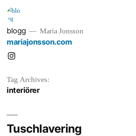
Skip
to
content
blogg
Maria Jonsson
mariajonsson.com
Instagram:
@mariajonssonart
Tag Archives:
interiörer
Tuschlavering