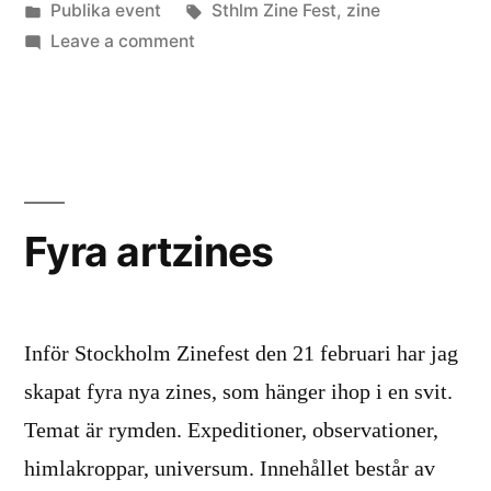
by
Posted
Tags:
Publika event
Sthlm Zine Fest
,
zine
in
on
Leave a comment
Stockholm
Zine
Fest
den
21/2
Fyra artzines
Inför Stockholm Zinefest den 21 februari har jag
skapat fyra nya zines, som hänger ihop i en svit.
Temat är rymden. Expeditioner, observationer,
himlakroppar, universum. Innehållet består av