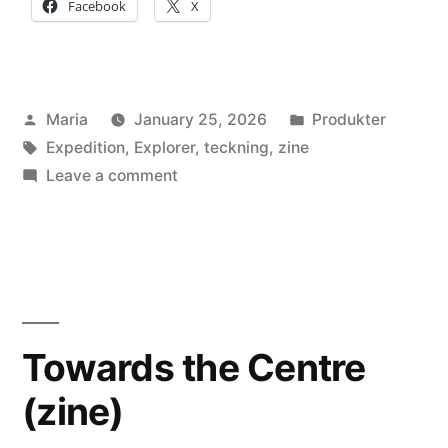
Facebook
X
Posted
Posted
Maria
January 25, 2026
Produkter
by
Tags:
in
Expedition
,
Explorer
,
teckning
,
zine
on
Leave a comment
Fyra
artzines
Towards the Centre
(zine)