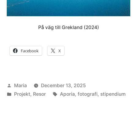
På väg till Grekland (2024)
Facebook
X
Posted
Maria
December 13, 2025
by
Posted
Tags:
Projekt
,
Resor
Aporia
,
fotografi
,
stipendium
in