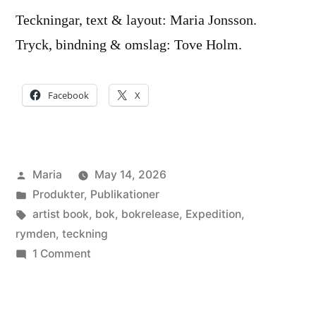
Teckningar, text & layout: Maria Jonsson.
Tryck, bindning & omslag: Tove Holm.
Facebook
X
Posted
Maria
May 14, 2026
by
Posted
Produkter
,
Publikationer
in
Tags:
artist book
,
bok
,
bokrelease
,
Expedition
,
rymden
,
teckning
on
1 Comment
Expedition
–
Artist