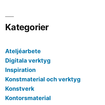
Tunnelseende
Posts
pagination
Kategorier
Ateljéarbete
Digitala verktyg
Inspiration
Konstmaterial och verktyg
Konstverk
Kontorsmaterial