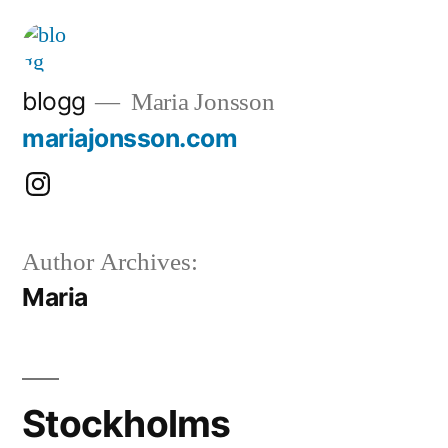
Skip
to
content
blogg
Maria Jonsson
mariajonsson.com
Instagram:
@mariajonssonart
Author Archives:
Maria
Stockholms