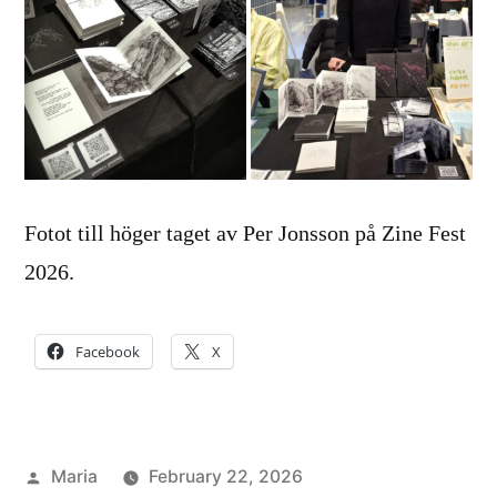
Fotot till höger taget av Per Jonsson på Zine Fest
2026.
Facebook
X
Posted
Maria
February 22, 2026