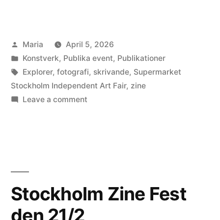
Posted
Maria
April 5, 2026
by
Posted
Konstverk
,
Publika event
,
Publikationer
in
Tags:
Explorer
,
fotografi
,
skrivande
,
Supermarket
Stockholm Independent Art Fair
,
zine
on
Leave a comment
Fyra
Explorer
zines
Stockholm Zine Fest
den 21/2