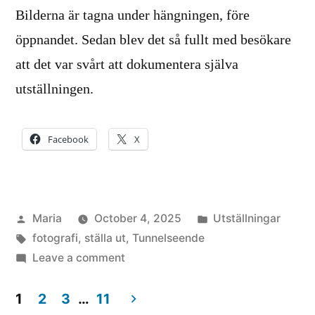
Bilderna är tagna under hängningen, före
öppnandet. Sedan blev det så fullt med besökare
att det var svårt att dokumentera själva
utställningen.
Facebook
X
Posted
Posted
Maria
October 4, 2025
Utställningar
by
Tags:
in
fotografi
,
ställa ut
,
Tunnelseende
on
Leave a comment
Bilder
från
1
2
3
…
11