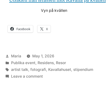
Vyn på kvällen
Facebook
X
Posted
Maria
May 1, 2026
by
Posted
Publika event
,
Residens
,
Resor
in
Tags:
artist talk
,
fotografi
,
Kavallahuset
,
stipendium
on
Leave a comment
Två
veckor
i
Kavalla