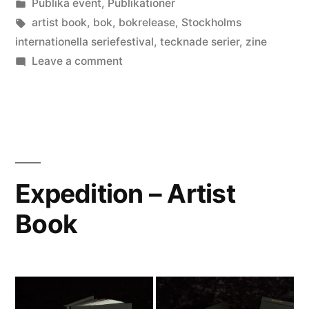
by
Posted
Publika event
,
Publikationer
in
Tags:
artist book
,
bok
,
bokrelease
,
Stockholms
internationella seriefestival
,
tecknade serier
,
zine
on
Leave a comment
Stockholms
internationella
seriefestival
16-
17
maj,
Expedition – Artist
2026
Book