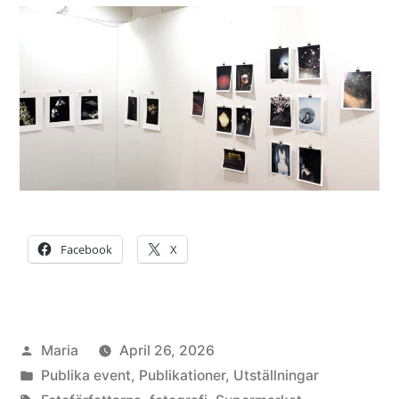
Facebook
X
Posted
Maria
April 26, 2026
by
Posted
Publika event
,
Publikationer
,
Utställningar