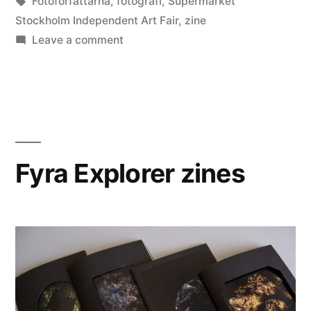
in
Tags:
Fotoförfattarna
,
fotografi
,
Supermarket
Stockholm Independent Art Fair
,
zine
on
Leave a comment
Supermarket
Stockholm
Independent
Art
Fair
med
Fyra Explorer zines
Fotoförfattarna/SFF