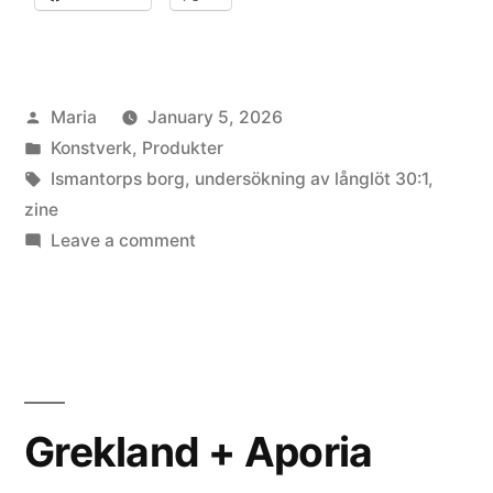
Posted
Maria
January 5, 2026
by
Posted
Konstverk
,
Produkter
in
Tags:
Ismantorps borg
,
undersökning av långlöt 30:1
,
zine
on
Leave a comment
Towards
the
Centre
(zine)
Grekland + Aporia