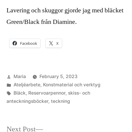
Lavering och skuggor gjorde jag med bläcket
Green/Black från Diamine.
Facebook
X
Posted
Maria
February 5, 2023
by
Posted
Ateljéarbete
,
Konstmaterial och verktyg
in
Tags:
Bläck
,
Reservoarpennor
,
skiss- och
anteckningsböcker
,
teckning
Next
Next Post