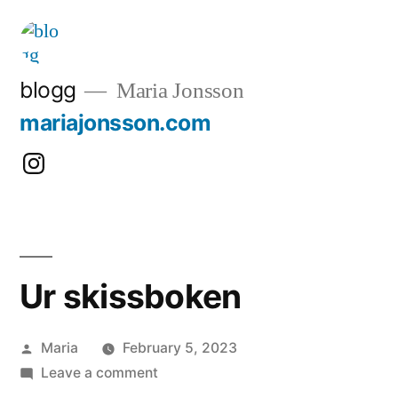
Skip
to
content
blogg
Maria Jonsson
mariajonsson.com
Instagram:
@mariajonssonart
Ur skissboken
Posted
Maria
February 5, 2023
by
on
Leave a comment
Ur