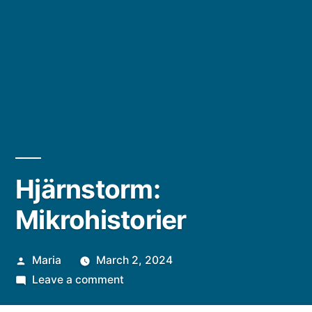
Hjärnstorm:
Mikrohistorier
Posted
Maria
March 2, 2024
by
on
Leave a comment
Hjärnstorm: