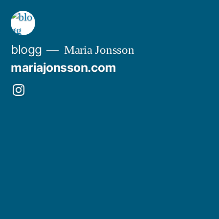
Skip
to
content
blogg
Maria Jonsson
mariajonsson.com
Instagram:
@mariajonssonart