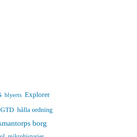
s
Explorer
blyerts
GTD
hålla ordning
smantorps borg
ol
mikrohistorier