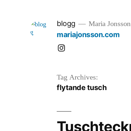
Skip
to
blogg
Maria Jonsson
content
mariajonsson.com
Instagram:
@mariajonssonart
Tag Archives:
flytande tusch
Tuschteck