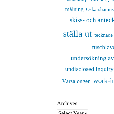
målning
Oskarshamns 
skiss- och ante
ställa ut
tecknade 
tuschlav
undersökning av
undisclosed inquiry
work-i
Vårsalongen
Archives