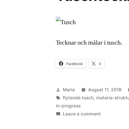
Tecknar och målar i tusch.
Facebook
X
Posted
Maria
August 11, 2018
by
Tags:
flytande tusch
,
materia-strukt
in-progress
on
Leave a comment
Tuschteckni