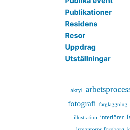
Publika event
Publikationer
Residens
Resor
Uppdrag
Utställningar
arbetsproces
akryl
fotografi
färgläggning
I
interiörer
illustration
ismantorps fornborg
k