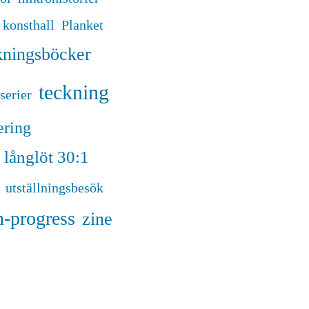
konsthall
Planket
ckningsböcker
teckning
serier
ering
 långlöt 30:1
utställningsbesök
n-progress
zine