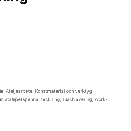
Posted
Ateljéarbete
,
Konstmaterial och verktyg
in
ur
,
stålspetspenna
,
teckning
,
tuschlavering
,
work-
ng