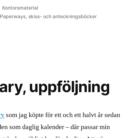
Posted
Kontorsmaterial
in
,
Paperways
,
skiss- och anteckningsböcker
ry, uppföljning
ry
som jag köpte för ett och ett halvt år sedan
 den som daglig kalender – där passar min