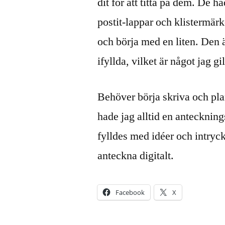
dit för att titta på dem. De h
postit-lappar och klistermär
och börja med en liten. Den
ifyllda, vilket är något jag gil
Behöver börja skriva och pl
hade jag alltid en anteckni
fylldes med idéer och intryck
anteckna digitalt.
Facebook
X