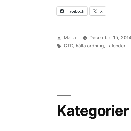
Facebook
X
Posted
Maria
December 15, 201
by
Tags:
GTD
,
hålla ordning
,
kalender
Kategorier