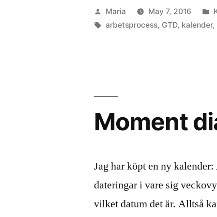
Posted
Maria
May 7, 2016
by
Tags:
i
arbetsprocess
,
GTD
,
kalender
Moment di
Jag har köpt en ny kalender:
dateringar i vare sig veckov
vilket datum det är. Alltså k