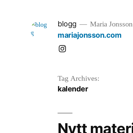
Skip
to
blogg
Maria Jonsson
content
mariajonsson.com
Instagram:
@mariajonssonart
Tag Archives:
kalender
Nytt materi