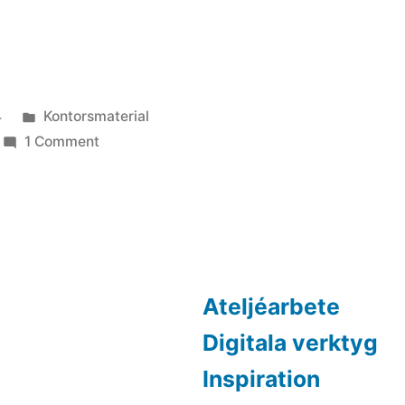
Posted
4
Kontorsmaterial
in
on
1 Comment
Moment
diary
Ateljéarbete
Digitala verktyg
Inspiration