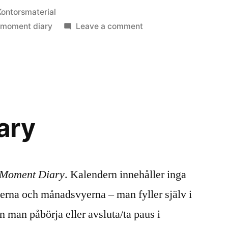
Posted
Kontorsmaterial
n
on
,
moment diary
Leave a comment
Moment
Diary,
uppföljning
ary
Moment Diary
. Kalendern innehåller inga
yerna och månadsvyerna – man fyller själv i
an man påbörja eller avsluta/ta paus i