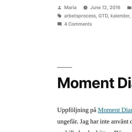
Posted
Maria
June 12, 2016
by
Tags:
arbetsprocess
,
GTD
,
kalender
on
4 Comments
Nytt
material
Moment Dia
Uppföljning på
Moment Dia
ungefär. Jag har inte använt