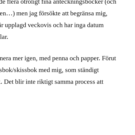
ade flera otroligt fina anteckningsböcker (och
ken…) men jag försökte att begränsa mig,
 är upplagd veckovis och har inga datum
lar.
anera mer igen, med penna och papper. Förut
ngsbok/skissbok med mig, som ständigt
. Det blir inte riktigt samma process att