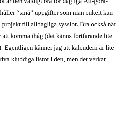
t är den väldigt bra för dagliga Att-göra-
nehåller “små” uppgifter som man enkelt kan
projekt till alldagliga sysslor. Bra också när
r att komma ihåg (det känns fortfarande lite
 Egentligen känner jag att kalendern är lite
riva kluddiga listor i den, men det verkar