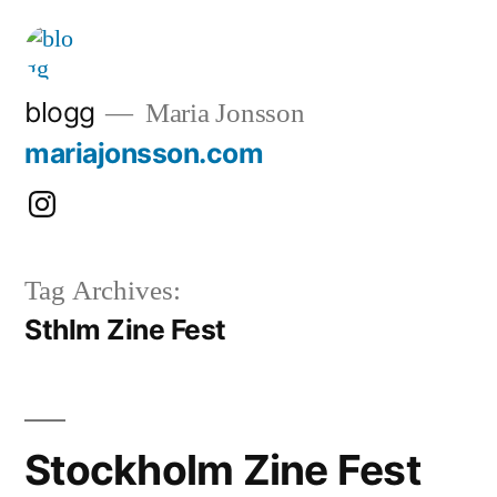
Skip
to
content
blogg
Maria Jonsson
mariajonsson.com
Instagram:
@mariajonssonart
Tag Archives:
Sthlm Zine Fest
Stockholm Zine Fest