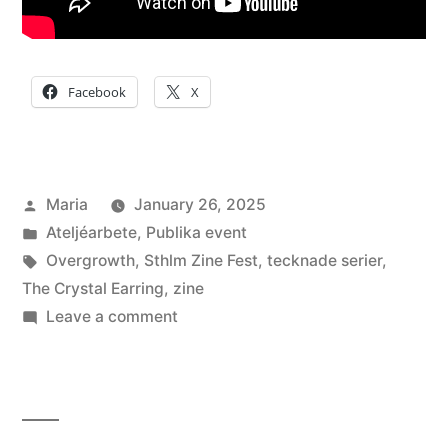
Facebook
X
Posted
Maria
January 26, 2025
by
Posted
Ateljéarbete
,
Publika event
in
Tags:
Overgrowth
,
Sthlm Zine Fest
,
tecknade serier
,
The Crystal Earring
,
zine
on
Leave a comment
Deltar
på
Sthlm
Zine