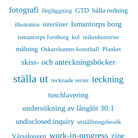
fotografi
GTD
hålla ordning
färgläggning
Ismantorps borg
interiörer
illustration
ismantorps fornborg
kol
mikrohistorier
målning
Oskarshamns konsthall
Planket
skiss- och anteckningsböcker
ställa ut
teckning
tecknade serier
tuschlavering
undersökning av långlöt 30:1
undisclosed inquiry
utställningsbesök
work-in-progress
zine
Vårsalongen