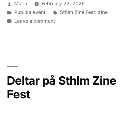
Posted
Maria
February 22, 2026
by
Posted
Tags:
Publika event
Sthlm Zine Fest
,
zine
in
on
Leave a comment
Stockholm
Zine
Fest
den
21/2
Deltar på Sthlm Zine
Fest