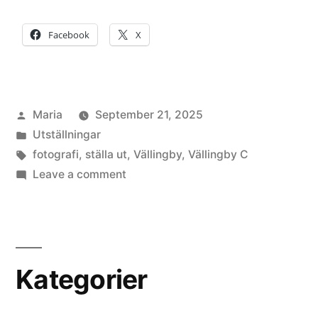
Facebook
X
Posted
Maria
September 21, 2025
by
Posted
Utställningar
in
Tags:
fotografi
,
ställa ut
,
Vällingby
,
Vällingby C
on
Leave a comment
Utställning
i
Vällingby
C
Kategorier