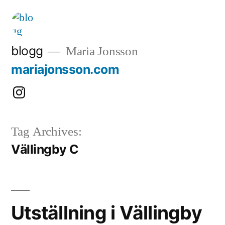
Skip
to
content
blogg
Maria Jonsson
mariajonsson.com
Instagram:
@mariajonssonart
Tag Archives:
Vällingby C
Utställning i Vällingby