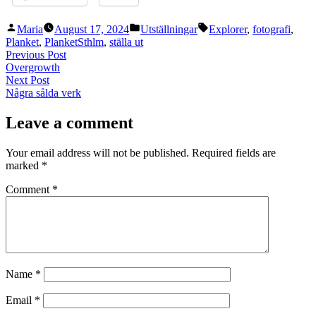
Posted
Posted
Tags:
Maria
August 17, 2024
Utställningar
Explorer
,
fotografi
,
by
in
Planket
,
PlanketSthlm
,
ställa ut
Post
Previous
Previous Post
post:
Overgrowth
navigation
Next
Next Post
post:
Några sålda verk
Leave a comment
Your email address will not be published.
Required fields are
marked
*
Comment
*
Name
*
Email
*