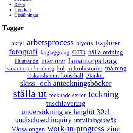
Resor
Uppdrag
Utställningar
Taggar
arbetsprocess
Explorer
akryl
blyerts
fotografi
GTD
hålla ordning
färgläggning
Ismantorps borg
interiörer
illustration
målning
ismantorps fornborg
kol
mikrohistorier
Oskarshamns konsthall
Planket
skiss- och anteckningsböcker
ställa ut
teckning
tecknade serier
tuschlavering
undersökning av långlöt 30:1
undisclosed inquiry
utställningsbesök
work-in-progress
zine
Vårsalongen