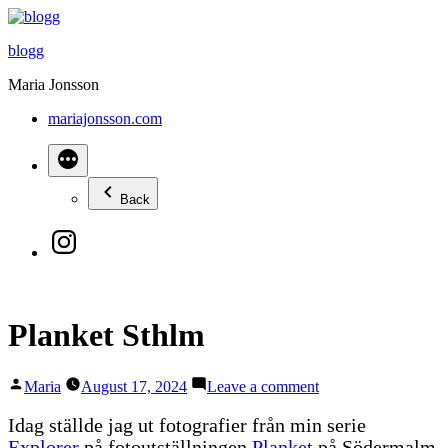
Skip
to
blogg
content
Maria Jonsson
mariajonsson.com
Back
Instagram:
@mariajonssonart
Planket Sthlm
Posted
on
Maria
August 17, 2024
Leave a comment
by
Planket
Sthlm
Idag ställde jag ut fotografier från min serie
Explorer
på fotoutställningen
Planket
på Södermalm