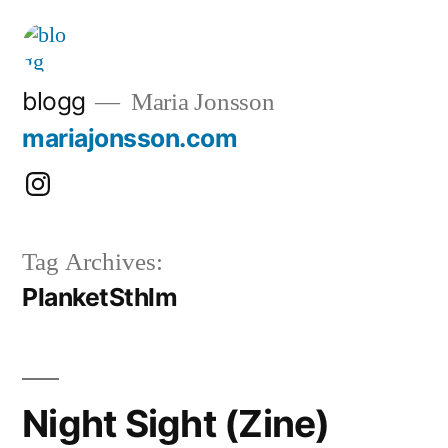
Skip
to
content
blogg
Maria Jonsson
mariajonsson.com
Instagram:
@mariajonssonart
Tag Archives:
PlanketSthlm
Night Sight (Zine)