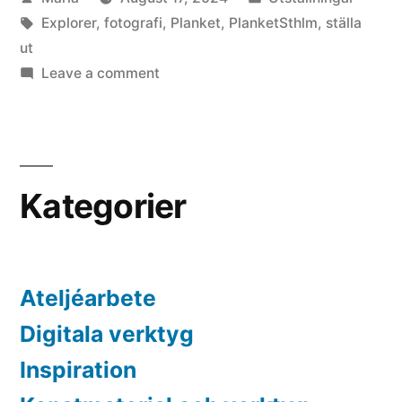
by
Tags:
in
Explorer
,
fotografi
,
Planket
,
PlanketSthlm
,
ställa
ut
on
Leave a comment
Planket
Sthlm
Kategorier
Ateljéarbete
Digitala verktyg
Inspiration