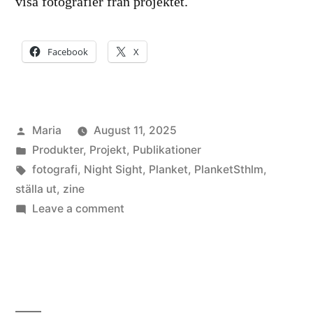
visa fotografier från projektet.
Facebook
X
Posted
Maria
August 11, 2025
by
Posted
Produkter
,
Projekt
,
Publikationer
in
Tags:
fotografi
,
Night Sight
,
Planket
,
PlanketSthlm
,
ställa ut
,
zine
on
Leave a comment
Night
Sight
(Zine)