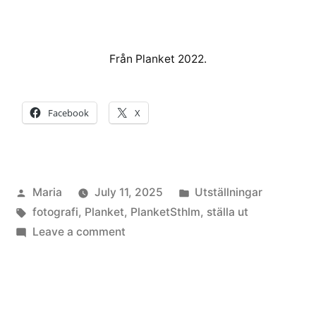
Från Planket 2022.
Facebook
X
Posted
Posted
Maria
July 11, 2025
Utställningar
by
Tags:
in
fotografi
,
Planket
,
PlanketSthlm
,
ställa ut
on
Leave a comment
Ställer
ut
på
Planket